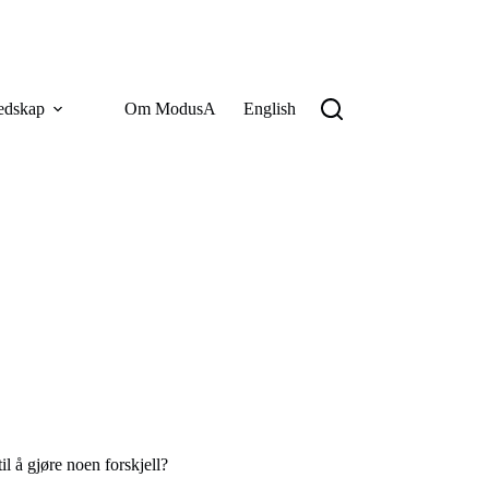
edskap
Om ModusA
English
 å gjøre noen forskjell?