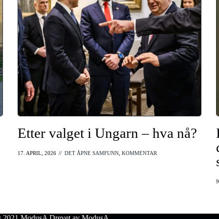
Etter valget i Ungarn – hva nå?
17. APRIL, 2026
//
DET ÅPNE SAMFUNN
,
KOMMENTAR
9
 © 2021 ModusA Drevet av ModusA.