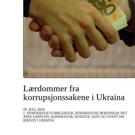
Lærdommer fra
korrupsjonssakene i Ukraina
29. JULI, 2026
//
DEMOKRATIETS IRRGANGER
,
DEMOKRATISK BEREDSKAP
,
DET
ÅPNE SAMFUNN
,
KOMMENTAR
,
NOTATER
,
SANT OG USANT OM
KRIGEN I UKRAINA