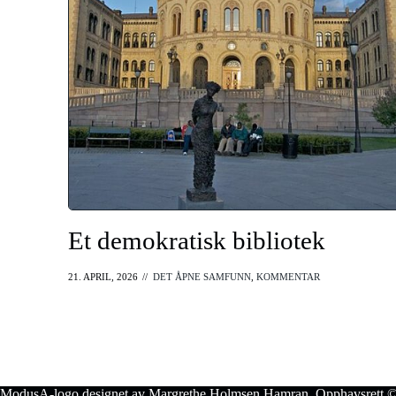
Et demokratisk bibliotek
21. APRIL, 2026
//
DET ÅPNE SAMFUNN
,
KOMMENTAR
ModusA-logo designet av Margrethe Holmsen Hamran. Opphavsrett