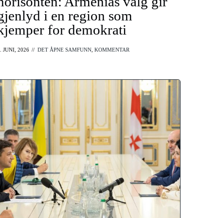
horisonten: Armenias valg gir
gjenlyd i en region som
kjemper for demokrati
. JUNI, 2026
//
DET ÅPNE SAMFUNN
,
KOMMENTAR