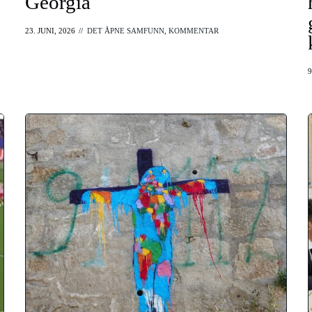
Georgia
23. JUNI, 2026
//
DET ÅPNE SAMFUNN
,
KOMMENTAR
9