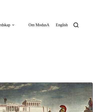
edskap
Om ModusA
English