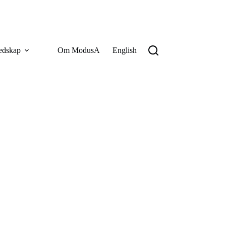
edskap
Om ModusA
English