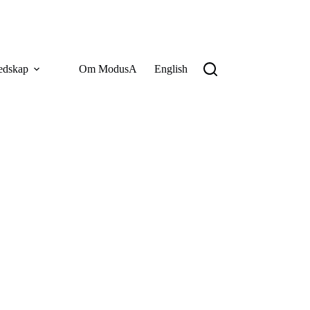
edskap
Om ModusA
English