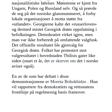
nasjonalilstiske følelser. Mønstrene er kjent fra
Ungarn, Polen og Russland selv. Og så prøvde
de seg på det russiske glansnummeret, å forby
lokale organisasjoner å motta støtte fra
«utlandet». Georgierne kalte det «russerloven»
og dermed mistet Georgisk drøm oppslutning i
befolkningen. Demokratiet virket igjen, men
man var ikke forberedt på omfattende valgfusk.
Det offisielle resultatet ble gjenvalg for
Georgisk drøm. Folket har protestert mot
valgresultatet i hovedstaden Tbilisis gater like
siden (snart et år,
det er skrevet om
det i norske
aviser også).
En av de som har deltatt i disse
demonstrasjonene er
Moreta Bobokhidze
. Hun
vil rapportere fra demokratiets og rettsstatens
frontlinje på regelmessig basis framover.