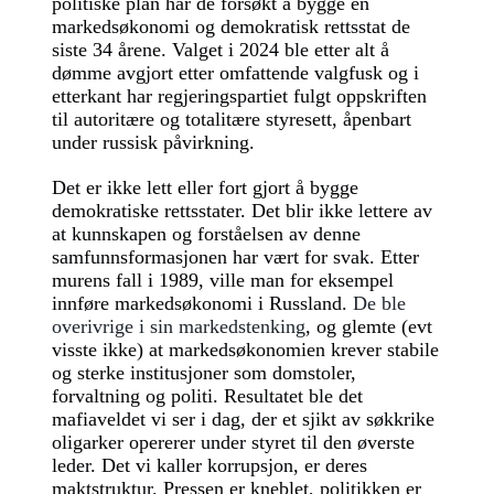
politiske plan har de forsøkt å bygge en
markedsøkonomi og demokratisk rettsstat de
siste 34 årene. Valget i 2024 ble etter alt å
dømme avgjort etter omfattende valgfusk og i
etterkant har regjeringspartiet fulgt oppskriften
til autoritære og totalitære styresett, åpenbart
under russisk påvirkning.
Det er ikke lett eller fort gjort å bygge
demokratiske rettsstater. Det blir ikke lettere av
at kunnskapen og forståelsen av denne
samfunnsformasjonen har vært for svak. Etter
murens fall i 1989, ville man for eksempel
innføre markedsøkonomi i Russland.
De ble
overivrige i sin markedstenking
, og glemte (evt
visste ikke) at markedsøkonomien krever stabile
og sterke institusjoner som domstoler,
forvaltning og politi. Resultatet ble det
mafiaveldet vi ser i dag, der et sjikt av søkkrike
oligarker opererer under styret til den øverste
leder. Det vi kaller korrupsjon, er deres
maktstruktur. Pressen er kneblet, politikken er