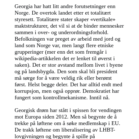
Georgia har hatt litt andre forutsetninger enn
Norge. De overtok landet etter et totalitært
styresett. Totalitære stater skaper «vertikale»
maktstrukturer, det vil si at de binder mennesker
sammen i over- og underordningsforhold.
Befolkningen var preget av arbeid med jord og
land som Norge var, men langt flere etniske
grupperinger (mer enn det som fremgår i
wikipedia-artikkelen det er lenket til øverst i
saken). Det er stor avstand mellom livet i byene
og på landsbygda. Den som skal bli president
må sørge for å være veldig rik eller berømt
først. Helst begge deler. Det har alltid endt med
korrupsjon, men også opprør. Demokratiet har
fungert som kontrollmekanisme. Inntil nå.
Georgisk drøm har stått i spissen for vendingen
mot Europa siden 2012. Men så begynte de å
trekke på løftene om å søke medlemskap i EU.
De trakk løftene om liberalisering av LHBT-
lovgivningen og begynte å spille på