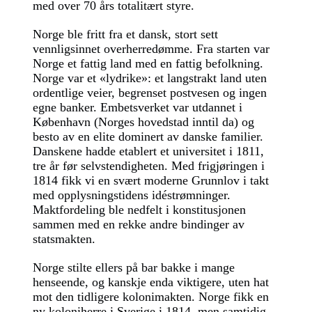
med over 70 års totalitært styre.
Norge ble fritt fra et dansk, stort sett
vennligsinnet overherredømme. Fra starten var
Norge et fattig land med en fattig befolkning.
Norge var et «lydrike»: et langstrakt land uten
ordentlige veier, begrenset postvesen og ingen
egne banker. Embetsverket var utdannet i
København (Norges hovedstad inntil da) og
besto av en elite dominert av danske familier.
Danskene hadde etablert et universitet i 1811,
tre år før selvstendigheten. Med frigjøringen i
1814 fikk vi en svært moderne Grunnlov i takt
med opplysningstidens idéstrømninger.
Maktfordeling ble nedfelt i konstitusjonen
sammen med en rekke andre bindinger av
statsmakten.
Norge stilte ellers på bar bakke i mange
henseende, og kanskje enda viktigere, uten hat
mot den tidligere kolonimakten. Norge fikk en
ny koloniherre i Sverige i 1814, men samtidig