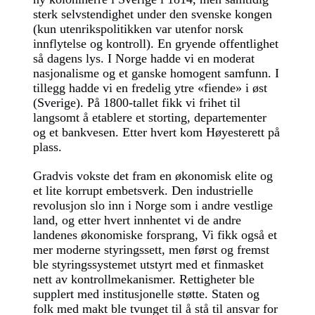
sterk selvstendighet under den svenske kongen
(kun utenrikspolitikken var utenfor norsk
innflytelse og kontroll). En gryende offentlighet
så dagens lys. I Norge hadde vi en moderat
nasjonalisme og et ganske homogent samfunn. I
tillegg hadde vi en fredelig ytre «fiende» i øst
(Sverige). På 1800-tallet fikk vi frihet til
langsomt å etablere et storting, departementer
og et bankvesen. Etter hvert kom Høyesterett på
plass.
Gradvis vokste det fram en økonomisk elite og
et lite korrupt embetsverk. Den industrielle
revolusjon slo inn i Norge som i andre vestlige
land, og etter hvert innhentet vi de andre
landenes økonomiske forsprang, Vi fikk også et
mer moderne styringssett, men først og fremst
ble styringssystemet utstyrt med et finmasket
nett av kontrollmekanismer. Rettigheter ble
supplert med institusjonelle støtte. Staten og
folk med makt ble tvunget til å stå til ansvar for