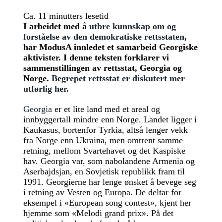
Ca. 11 minutters lesetid
I arbeidet med å
utbre kunnskap om og
forståelse av den demokratiske rettsstaten
,
har ModusA innledet et samarbeid Georgiske
aktivister. I denne teksten forklarer vi
sammenstillingen av rettsstat, Georgia og
Norge.
Begrepet rettsstat er diskutert mer
utførlig her.
Georgia
er et lite land med et areal og
innbyggertall mindre enn Norge. Landet ligger i
Kaukasus, bortenfor Tyrkia, altså lenger vekk
fra Norge enn Ukraina, men omtrent samme
retning, mellom Svartehavet og det Kaspiske
hav. Georgia var, som nabolandene Armenia og
Aserbajdsjan, en Sovjetisk republikk fram til
1991. Georgierne har lenge ønsket å bevege seg
i retning av Vesten og Europa. De deltar for
eksempel i «European song contest», kjent her
hjemme som «Melodi grand prix». På det