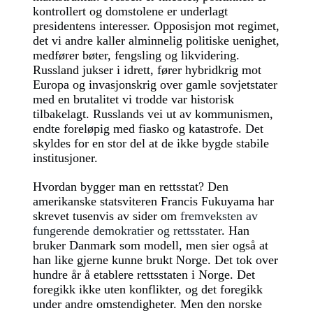
kontrollert og domstolene er underlagt
presidentens interesser. Opposisjon mot regimet,
det vi andre kaller alminnelig politiske uenighet,
medfører bøter, fengsling og likvidering.
Russland jukser i idrett, fører hybridkrig mot
Europa og invasjonskrig over gamle sovjetstater
med en brutalitet vi trodde var historisk
tilbakelagt. Russlands vei ut av kommunismen,
endte foreløpig med fiasko og katastrofe. Det
skyldes for en stor del at de ikke bygde stabile
institusjoner.
Hvordan bygger man en rettsstat? Den
amerikanske statsviteren Francis Fukuyama har
skrevet tusenvis av sider om
fremveksten av
fungerende demokratier og rettsstater
. Han
bruker Danmark som modell, men sier også at
han like gjerne kunne brukt Norge. Det tok over
hundre år å etablere rettsstaten i Norge. Det
foregikk ikke uten konflikter, og det foregikk
under andre omstendigheter. Men den norske