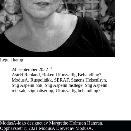
Lege i kamp
24. september 2022
Astrid Renland
,
Boken Uforsvarlig Behandling?
,
ModusA
,
Ruspolitikk
,
SERAF
,
Statens Helsetilsyn
,
Stig Aspelin bok
,
Stig Aspelin fastlege
,
Stig Aspelin
rettssak
,
stigmatisering
,
Uforsvarlig behandling?
ModusA-logo designet av Margrethe Holmsen Hamran.
Opphavsrett © 2021 ModusA Drevet av ModusA.