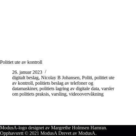
Politiet ute av kontroll
26. januar 2023
digitalt beslag
,
Nicolay B Johansen
,
Politi
,
politiet ute
av kontroll
,
politiets beslag av telefoner og
datamaskiner
,
politiets lagring av digitale data
,
varsler
om politiets praksis
,
varsling
,
videoovervåkning
ModusA-logo designet av Margrethe Holmsen Hamran.
Opphavsrett © 2021 ModusA Drevet av ModusA.