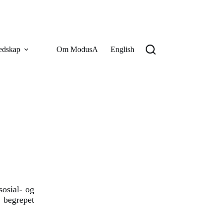
edskap
Om ModusA
English
sosial- og
 begrepet