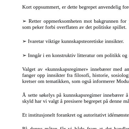
Kort oppsummert, er dette begrepet anvendelig for
➢ Retter oppmerksomheten mot bakgrunnen for po
som peker forbi overflaten av det politiske spillet.
➢ Ivaretar viktige kunnskapsteoretiske innsikter.
➢ Inngår i en konstruktiv litteratur om politikk og
Valget av «kunnskapsregimer» innebærer med andre
fanger opp innsikter fra filosofi, historie, sosiolog
kretser om tematikken, som også informerer Modu
Å sette søkelys på kunnskapsregimer innebærer å 
skyld har vi valgt å presisere begrepet på denne m
Et institusjonelt forankret og autoritativt idémønst
På denne måten får vi både fram at det handle