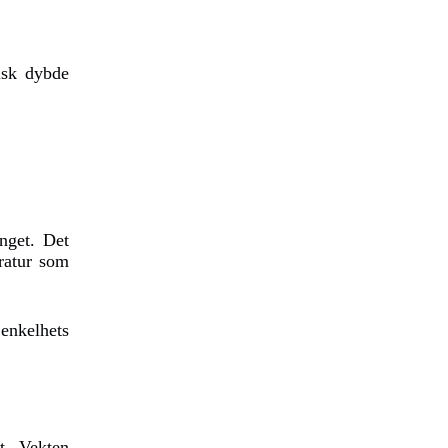
isk dybde
nget. Det
eratur som
enkelhets
t. Vekten