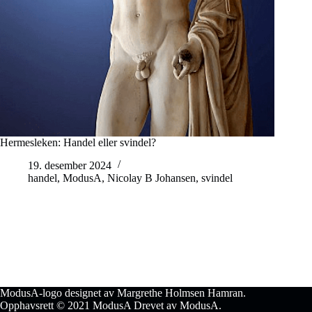
Hermesleken: Handel eller svindel?
19. desember 2024
handel
,
ModusA
,
Nicolay B Johansen
,
svindel
ModusA-logo designet av Margrethe Holmsen Hamran.
Opphavsrett © 2021 ModusA Drevet av ModusA.