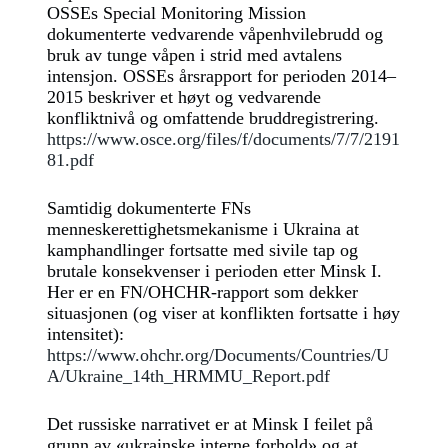
OSSEs Special Monitoring Mission
dokumenterte vedvarende våpenhvilebrudd og
bruk av tunge våpen i strid med avtalens
intensjon. OSSEs årsrapport for perioden 2014–
2015 beskriver et høyt og vedvarende
konfliktnivå og omfattende bruddregistrering.
https://www.osce.org/files/f/documents/7/7/2191
81.pdf
Samtidig dokumenterte FNs
menneskerettighetsmekanisme i Ukraina at
kamphandlinger fortsatte med sivile tap og
brutale konsekvenser i perioden etter Minsk I.
Her er en FN/OHCHR-rapport som dekker
situasjonen (og viser at konflikten fortsatte i høy
intensitet):
https://www.ohchr.org/Documents/Countries/U
A/Ukraine_14th_HRMMU_Report.pdf
Det russiske narrativet er at Minsk I feilet på
grunn av «ukrainske interne forhold» og at