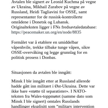
Avtalen ble signert av Leonid Kuchma på vegne
av Ukraina, Mikhail Zurabov på vegne av
Russland, Heidi Tagliavini for OSSE, samt
representanter for de russisk-kontrollerte
områdene i Donetsk og Luhansk.
Originalteksten ligger i FNs fredsavtaledatabase:
https://peacemaker.un.org/en/node/8835
Formålet var å etablere en umiddelbar
våpenhvile, trekke tilbake tunge våpen, sikre
OSSE-overvåking og legge grunnlag for en
politisk prosess i Donbas.
Situasjonen da avtalen ble inngått:
Minsk I ble inngått etter at Russland allerede
hadde gått inn militært i Øst-Ukraina. Dette var
ikke bare «støtte til separatister». I NATO-
teksten fra Wales-toppmøtet (samme dato som
Minsk I ble signert) omtales Russlands
handlinger eksplisitt som “military intervention