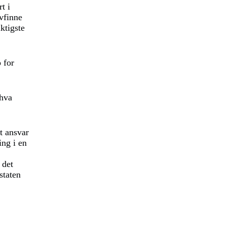
t i
avfinne
ktigste
 for
 hva
t ansvar
ing i en
 det
staten