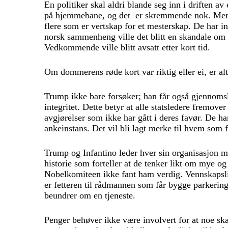
En politiker skal aldri blande seg inn i driften a
på hjemmebane, og det er skremmende nok. Men F
flere som er vertskap for et mesterskap. De har in
norsk sammenheng ville det blitt en skandale om e
Vedkommende ville blitt avsatt etter kort tid.
Om dommerens røde kort var riktig eller ei, er al
Trump ikke bare forsøker; han får også gjennoms
integritet. Dette betyr at alle statsledere fremov
avgjørelser som ikke har gått i deres favør. De ha
ankeinstans. Det vil bli lagt merke til hvem som
Trump og Infantino leder hver sin organisasjon 
historie som forteller at de tenker likt om mye o
Nobelkomiteen ikke fant ham verdig. Vennskapslig
er fetteren til rådmannen som får bygge parkering
beundrer om en tjeneste.
Penger behøver ikke være involvert for at noe sk