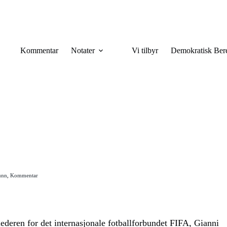
Kommentar
Notater
Vi tilbyr
Demokratisk Ber
n
unn
,
Kommentar
ederen for det internasjonale fotballforbundet FIFA, Gianni