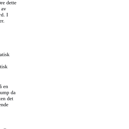
øre dette
 av
d. I
er.
atisk
tisk
å en
Trump da
ten det
kende