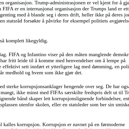
v en organisasjon. Trump-administrasjonen er vel kjent for å gj
IFA er en internasjonal organisasjon der Trumps land er ett
genting med å blande seg i deres drift, heller ikke på deres jor
n statsråd forsøkte å påvirke for eksempel politiets avgjørels
tså komplett likegyldig.
lag. FIFA og Infantino viser på den måten manglende demokr
er har fritt leide til å komme med henvendelser om å lempe på
r effektivt sett innført et ytterligere lag med dømming, en poli
 får medhold og hvem som ikke gjør det.
med sterke korrupsjonsanklager hengende over seg. De har ogs
g mangt, ikke minst med FIFAs særskilte fredspris delt ut til 
nende bånd skaper lett korrupsjonslignende forbindelser, en
splassen utenfor skolen, eller en statsleder som ber sin smis
al kalles korrupsjon. Korrupsjon er navnet på en førmoderne