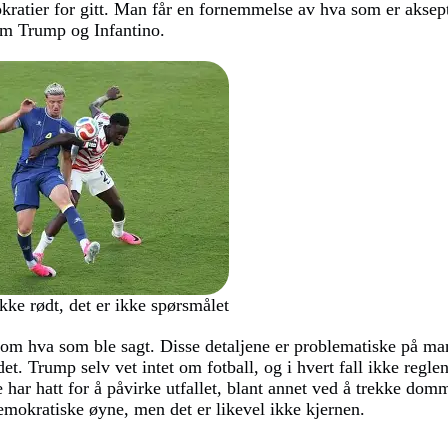
mokratier for gitt. Man får en fornemmelse av hva som er aksep
lom Trump og Infantino.
ikke rødt, det er ikke spørsmålet
r om hva som ble sagt. Disse detaljene er problematiske på m
det. Trump selv vet intet om fotball, og i hvert fall ikke regle
e har hatt for å påvirke utfallet, blant annet ved å trekke dom
d demokratiske øyne, men det er likevel ikke kjernen.