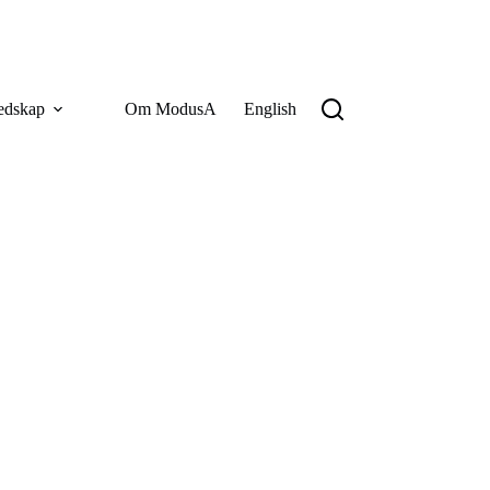
edskap
Om ModusA
English