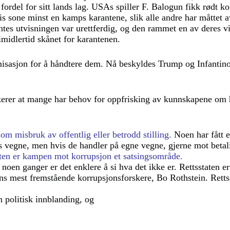
 fordel for sitt lands lag. USAs spiller F. Balogun fikk rødt kor
sis sone minst en kamps karantene, slik alle andre har måttet 
tes utvisningen var urettferdig, og den rammet en av deres vi
imidlertid skånet for karantenen.
nisasjon for å håndtere dem. Nå beskyldes Trump og Infantino
kerer at mange har behov for oppfrisking av kunnskapene om
om misbruk av offentlig eller betrodd stilling.
Noen har fått e
ns vegne, men hvis de handler på egne vegne, gjerne mot betal
ten er kampen mot korrupsjon et satsingsområde.
noen ganger er det enklere å si hva det ikke er. Rettsstaten er
ns mest fremstående korrupsjonsforskere, Bo Rothstein. Retts
en politisk innblanding, og