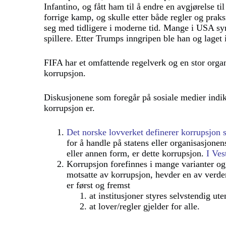
Infantino, og fått ham til å endre en avgjørelse til
forrige kamp, og skulle etter både regler og prak
seg med tidligere i moderne tid. Mange i USA syn
spillere. Etter Trumps inngripen ble han og laget 
FIFA har et omfattende regelverk og en stor orga
korrupsjon.
Diskusjonene som foregår på sosiale medier indi
korrupsjon er.
Det norske lovverket definerer korrupsjon s
for å handle på statens eller organisasjone
eller annen form, er dette korrupsjon.
I Ves
Korrupsjon forefinnes i mange varianter og 
motsatte av korrupsjon, hevder en av verde
er først og fremst
at institusjoner styres selvstendig ut
at lover/regler gjelder for alle.