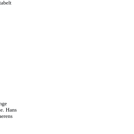
tabelt
ange
ne. Hans
merens