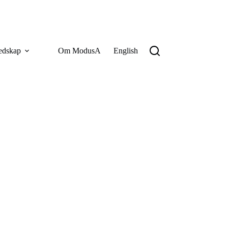
edskap
Om ModusA
English