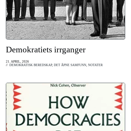
Demokratiets irrganger
21. APRIL, 2026
//
DEMOKRATISK BEREDSKAP
,
DET ÅPNE SAMFUNN
,
NOTATER